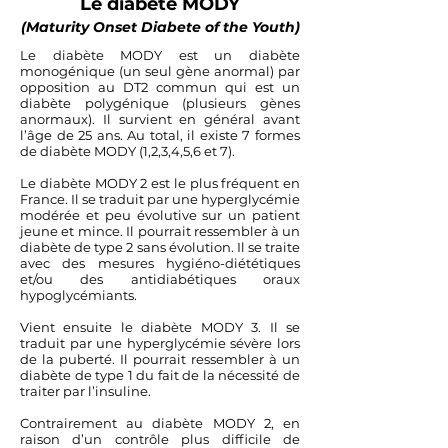
Le diabète MODY
(Maturity Onset Diabete of the Youth)
Le diabète MODY est un diabète
monogénique (un seul gène anormal) par
opposition au DT2 commun qui est un
diabète polygénique (plusieurs gènes
anormaux). Il survient en général avant
l’âge de 25 ans. Au total, il existe 7 formes
de diabète MODY (1,2,3,4,5,6 et 7).
Le diabète MODY 2 est le plus fréquent en
France. Il se traduit par une hyperglycémie
modérée et peu évolutive sur un patient
jeune et mince. Il pourrait ressembler à un
diabète de type 2 sans évolution. Il se traite
avec des mesures hygiéno-diététiques
et/ou des antidiabétiques oraux
hypoglycémiants.
Vient ensuite le diabète MODY 3. Il se
traduit par une hyperglycémie sévère lors
de la puberté. Il pourrait ressembler à un
diabète de type 1 du fait de la nécessité de
traiter par l’insuline.
Contrairement au diabète MODY 2, en
raison d’un contrôle plus difficile de