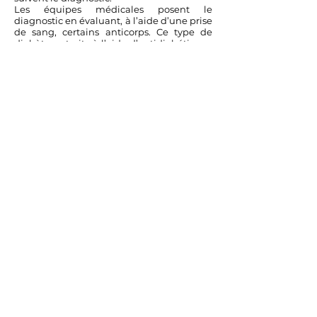
Les équipes médicales posent le
diagnostic en évaluant, à l’aide d’une prise
de sang, certains anticorps. Ce type de
diabète se traite à l’aide d’antidiabétiques
oraux spécifiques ou de l’insuline.
Qui sommes-nous ?
Le diabète
La pompe à insuline
Au quotidien
Evènements
Témoignages
Contacts