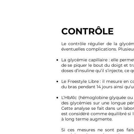
CONTR
Ô
LE
Le contrôle régulier de la glycém
éventuelles complications. Plusieu
La glycémie capillaire : elle perme
de se piquer le bout du doigt et tr
doses d’insuline qu’il s’injecte, c
Le Freestyle Libre : il mesure en 
du bras pendant 14 jours ainsi qu'u
L’HbA1c (hémoglobine glyquée ou l
des glycémies sur une longue péri
Cette analyse se fait dans un labo
est considéré comme équilibré si l
à long terme augmente.
Si ces mesures ne sont pas fait