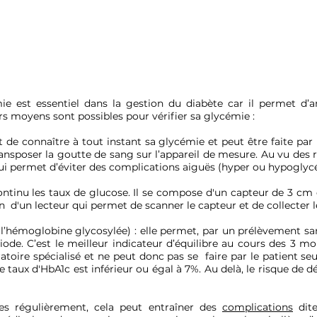
et la
somnolence
ie est essentiel dans la gestion du diabète car il permet d’ant
rs moyens sont possibles pour vérifier sa glycémie :
t de connaître à tout instant sa glycémie et peut être faite par l
ansposer la goutte de sang sur l’appareil de mesure. Au vu des ré
e qui permet d’éviter des complications aiguës (hyper ou hypoglyc
continu les taux de glucose. Il se compose d'un capteur de 3 cm 
n d'un lecteur qui permet de scanner le capteur et de collecter 
’hémoglobine glycosylée) : elle permet, par un prélèvement sa
ode. C’est le meilleur indicateur d’équilibre au cours des 3 m
ratoire spécialisé et ne peut donc pas se faire par le patient s
e taux d'HbA1c est inférieur ou égal à 7%. Au delà, le risque de
es régulièrement, cela peut entraîner des
complications
dite