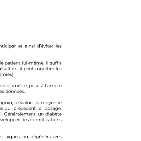
 à l'école
s'ajoutent à ceux ci-dessus.
iciper et ainsi d’éviter les
e patient lui-même. Il suffit
sultats, il peut modifier les
émies).
de diamètre, posé à l'arrière
les données.
nguin, d'évaluer la moyenne
ois qui précèdent le dosage.
eul. Généralement, un diabète
 développer des complications
s aiguës ou dégénératives