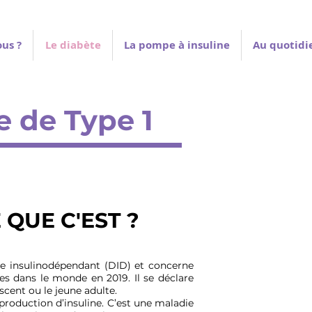
us ?
Le diabète
La pompe à insuline
Au quotidi
e de Type 1
 QUE C'EST ?
te insulinodépendant (DID) et concerne
es dans le monde en 2019. Il se déclare
scent ou le jeune adulte.
la production d’insuline. C’est une maladie