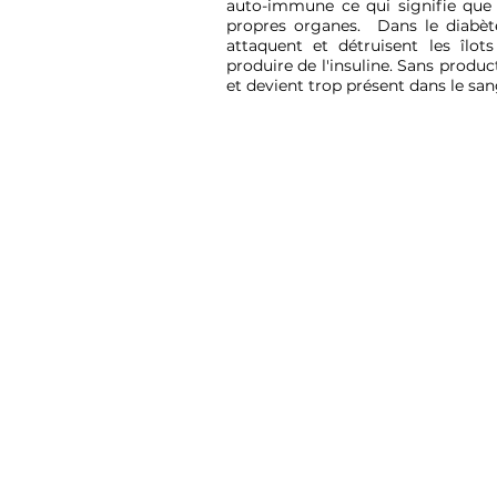
auto-immune ce qui signifie que 
propres organes. Dans le diabète
attaquent et détruisent les îlot
produire de l'insuline. Sans product
et devient trop présent dans le san
CAUSES
Le diabète de type 1 peut
être dû à des facteurs
environnementaux,
génétiques, infectieux,
allergiques…
Nous ne connaissons pas
encore les causes
précises.