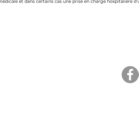
édicale et dans certains cas une prise en charge hospitalière d
Qui sommes-nous ?
Le diabète
La pompe à insuline
Au quotidien
Evènements
Témoignages
Contacts
Politique de confidentialité
Astreinte 24h/24, 7j/7