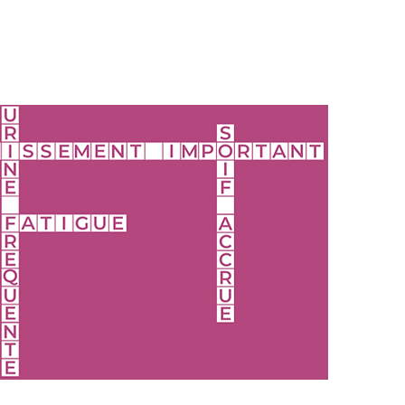
SYMPT
Ô
MES
certains symptômes comme le retour du
pipi au lit